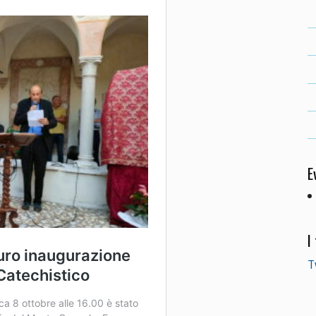
E
I
T