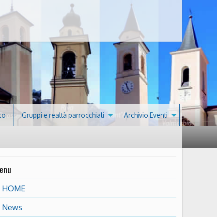
co
Gruppi e realtà parrocchiali
Archivio Eventi
enu
HOME
News