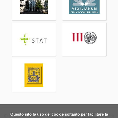
Questo sito fa uso dei cookie soltanto per facilitare la
© 2026 Parrocchia di Parrocchie S.Maria, Lizzanella e Unità