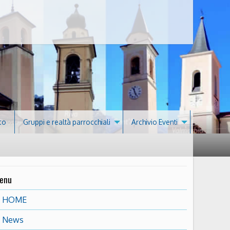
co
Gruppi e realtà parrocchiali
Archivio Eventi
enu
HOME
News