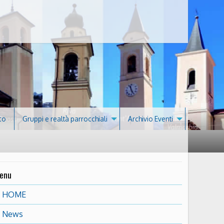
co
Gruppi e realtà parrocchiali
Archivio Eventi
enu
HOME
News