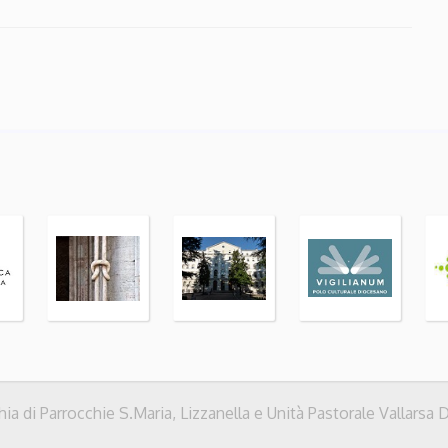
a di Parrocchie S.Maria, Lizzanella e Unità Pastorale Vallarsa 