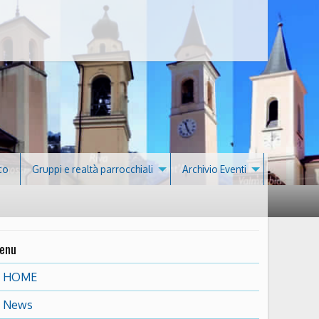
co
Gruppi e realtà parrocchiali
Archivio Eventi
enu
HOME
News