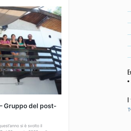
E
I
T