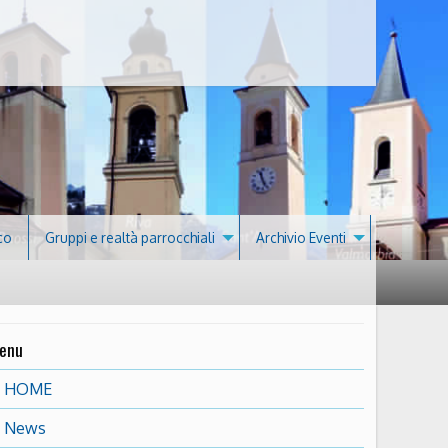
co
Gruppi e realtà parrocchiali
Archivio Eventi
enu
HOME
News