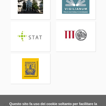
Questo sito fa uso dei cookie soltanto per facilitare la
© 2026 Parrocchia di Parrocchie S.Maria, Lizzanella e Unità